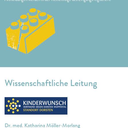
Anmeldungen werden in der Reihenfolge des Eingangs registriert.
Wissenschaftliche Leitung
Dr. med. Katharina Möller-Morlang